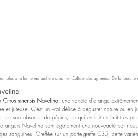
ponibles à la ferme maraichère urbaine - Cultiver des agrumes - De la fourche 
avelina
u 
Citrus sinensis Navelina
, une variété d'orange extrêmemen
e et juteuse. C’est un vrai délice à déguster nature ou en j
 par son absence de pépins, ce qui en fait un fruit très pri
s orangers Navelina sont également une nouveauté car nous
es sanguines. Greffée sur un porte-greffe C35, cette variét