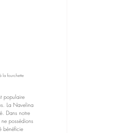
à la fourchette
t populaire 
us. La Navelina 
sé. Dans notre 
 ne possédions 
é bénéficie 