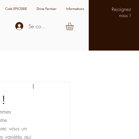
Coté EPICERIE
Drive Fermier
Informations
Rejoignez
nous !
Se connecter
s
!
ommes 
tre 
vec vous un 
 variétés qui 