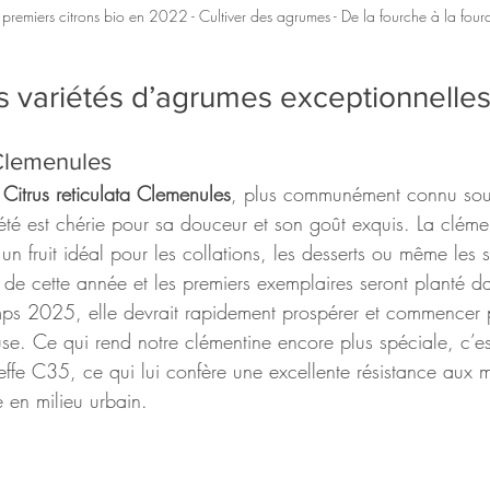
 premiers citrons bio en 2022 - Cultiver des agrumes - De la fourche à la fourc
 variétés d’agrumes exceptionnelle
 Clemenules
 
Citrus reticulata Clemenules
, plus communément connu sou
été est chérie pour sa douceur et son goût exquis. La clémen
 un fruit idéal pour les collations, les desserts ou même les s
 de cette année et les premiers exemplaires seront planté d
ps 2025, elle devrait rapidement prospérer et commencer po
use. Ce qui rend notre clémentine encore plus spéciale, c’est
reffe C35, ce qui lui confère une excellente résistance aux 
 en milieu urbain.