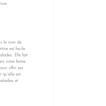
hette
s
s le nom de 
tine est facile 
alades. Elle fait 
ans notre ferme 
ur offrir ses 
 qu’elle est 
maladies et 