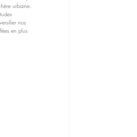
chère urbaine. 
itudes 
rsifier nos 
ffées en plus 