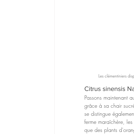
Les clémentiniers dis
Citrus sinensis N
Passons maintenant a
grâce à sa chair sucré
se distingue également
ferme maraîchère, le
que des plants d'orang