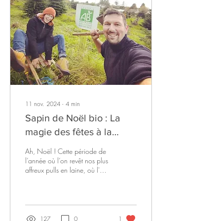
11 nov. 2024
∙
4
min
Sapin de Noël bio : La
magie des fêtes à la
ferme !
Ah, Noël ! Cette période de
l’année où l’on revêt nos plus
affreux pulls en laine, où l'on
dévore nos kilos de chocolat,
et où l'on se...
127
0
1