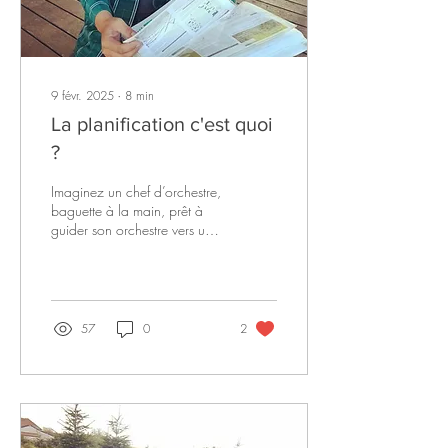
9 févr. 2025
∙
8
min
La planification c'est quoi
?
Imaginez un chef d’orchestre,
baguette à la main, prêt à
guider son orchestre vers une
symphonie harmonieuse.
57
0
2