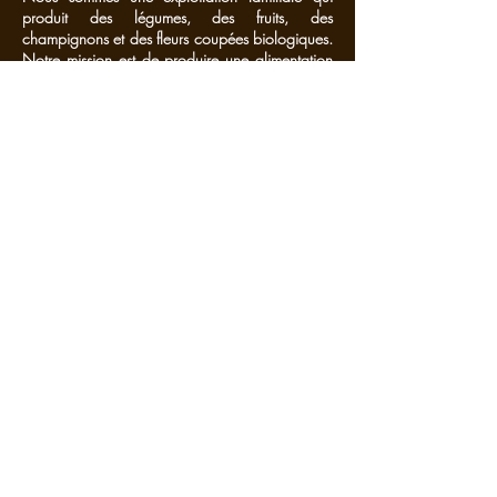
produit des légumes, des fruits, des
champignons et des fleurs coupées biologiques.
Notre mission est de produire une alimentation
saine, de qualité et de proximité, tout en créant
un espace accueillant pour la biodiversité et
inspirant pour les personnes qui vivent,
travaillent et qui sont de passage à la ferme.
RESEAUX SOCIAUX :
CONTACT :
Pré conin
Rue Jean Lamy
45120 Châlette sur Loing
Cueillette et jardinerie :