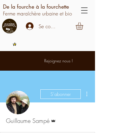
De la fourche à la fourchette
Ferme maraîchère urbaine et bio
Se connecter
Rejoignez nous !
Plus d'actions
S'abonner
Administrateur
Guillaume Sampé