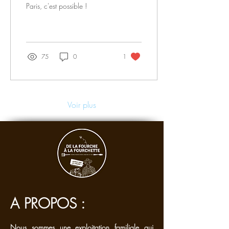
Paris, c'est possible !
75
0
1
Voir plus
A PROPOS :
Nous sommes une exploitation familiale qui