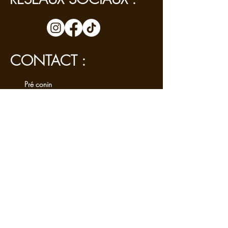
CONTACT :
Pré conin
Rue Jean Lamy
45120 Châlette sur Loing
Cueillette et jardinerie :
delafourchealafourchette.bio@gmail.com
Epicerie :
delafourchealafourchette.mag@gmail.com