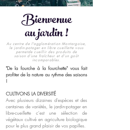
Bienvenue
au jardin !
Au centre de l'agglomération Montargoise,
le jardin-potager en libre cueillette vous
permetde cueillir des produits de
saison d’une fraîcheur
et d’un goût
incomparables.
"De la fourche à la fourchette" vous fait
profiter de la nature au rythme des saisons
!
CULTIVONS LA DIVERSITÉ
Avec plusieurs dizaines d’espèces et des
centaines de variétés, le jardin-potager en
libre-cueillette c'est une sélection de
végétaux cultivé en agriculture biologique
pour le plus grand plaisir de vos papilles.