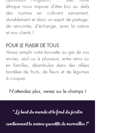
éthique nous impose d'être bio au delà
des normes en cultivant sainement,
durablement et dans un esprit de partage,
de rencontre, d'échange, avec la nature
et nos clients !
POUR LE PLAISIR DE TOUS
Venez remplir votre brouette au gré de vos
envies, seul ou à plusieurs, entre amis ou
en familles, déambulez dans des allées
bordées de fruits, de fleurs et de légumes
à croquer.
N'attendez plus, venez sur le champs !
"Le bout du monde et le fond du jardin
contiennent la même quantité de merveilles !"