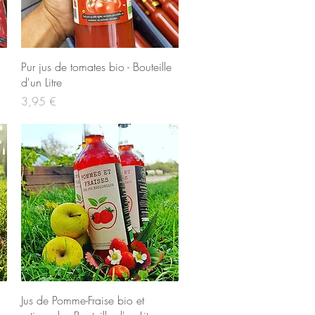
Aperçu rapide
Pur jus de tomates bio - Bouteille
d'un Litre
Prix
3,95 €
Aperçu rapide
Jus de Pomme-Fraise bio et