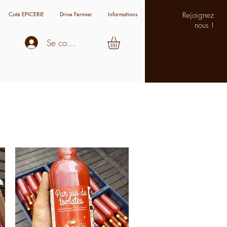
Coté EPICERIE
Drive Fermier
Informations
Rejoignez
nous !
Se connecter
s