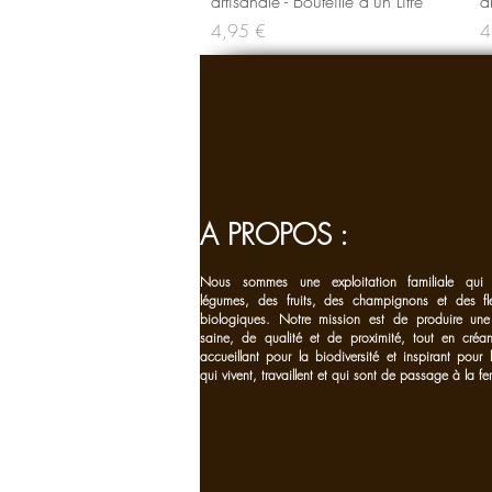
artisanale - Bouteille d'un Litre
a
Prix
Pr
4,95 €
4
A PROPOS :
Nous sommes une exploitation familiale qui 
légumes, des fruits, des champignons et des fl
biologiques. Notre mission est de produire une
saine, de qualité et de proximité, tout en cré
accueillant pour la biodiversité et inspirant pour
qui vivent, travaillent et qui sont de passage à la fe