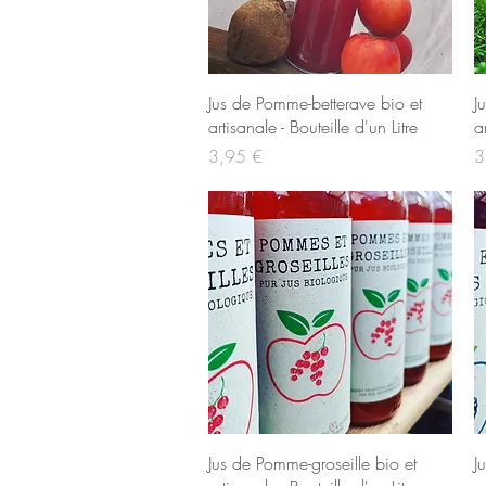
Aperçu rapide
Jus de Pomme-betterave bio et
J
artisanale - Bouteille d'un Litre
a
Prix
Pr
3,95 €
3
Aperçu rapide
Jus de Pomme-groseille bio et
J