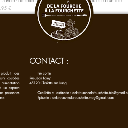
rtisanale - Bouteille d'un Litre
artisanale - Bouteille d'un Litre
ix
Prix
,95 €
4,95 €
CONTACT :
produit des
Pré conin
eurs coupées
Rue Jean Lamy
 alimentation
45120 Châlette sur Loing
ant un espace
 les personnes
Cueillette et jardinerie :
delafourchealafourchette.bio@gmail.
rme.
Epicerie :
delafourchealafourchette.mag@gmail.com