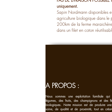
PAS DE LIVRAISON POSSIBLE PO
uniquement.
Sapin Nordmann disponibles en p
agriculture biologique dans le
200km de la ferme maraichère
dans un filet en coton réutilisa
A PROPOS :
Nous sommes une exploitation familiale qui 
légumes, des fruits, des champignons et des fl
biologiques. Notre mission est de produire une
saine, de qualité et de proximité, tout en cré