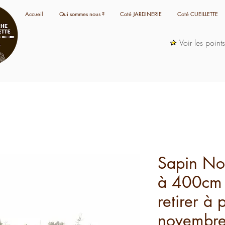
Accueil
Qui sommes nous ?
Coté JARDINERIE
Coté CUEILLETTE
Voir les point
Sapin N
à 400cm c
retirer à 
novembr