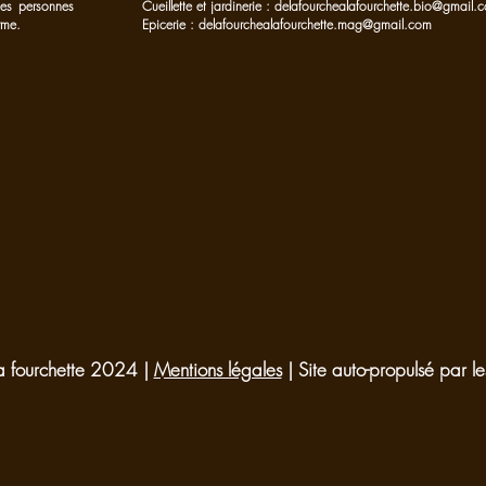
 les personnes
Cueillette et jardinerie :
delafourchealafourchette.bio@gmail.
rme.
Epicerie :
delafourchealafourchette.mag@gmail.com
a fourchette 2024 |
Mentions légales
| Site auto-propulsé par 