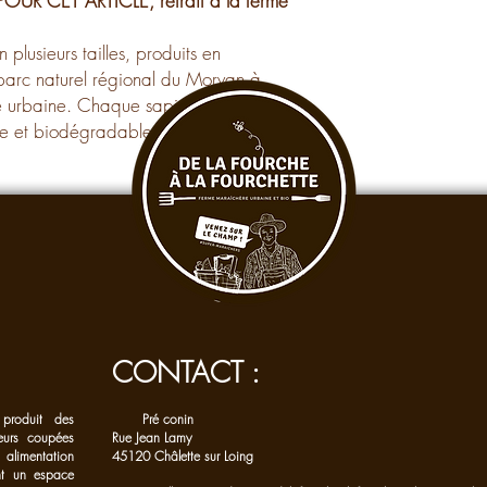
UR CET ARTICLE, retrait à la ferme
fin d'année afin qu'il 
tel est le cas, merci de
sapin (flocage, pailette
lusieurs tailles, produits en
preuve d'achat
.
 parc naturel régional du Morvan à
 urbaine. Chaque sapin est emballé
ble et biodégradable.
CONTACT :
produit des
Pré conin
eurs coupées
Rue Jean Lamy
 alimentation
45120 Châlette sur Loing
ant un espace