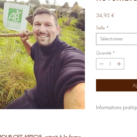
Prix
34,95 €
Taille
*
Sélectionner
Quantité
*
Aj
Informations pratiq
Les sapins seront à ret
compter du vendredi 
Il vous est possible de 