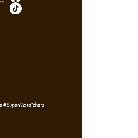
com
les #SuperMaraîchers