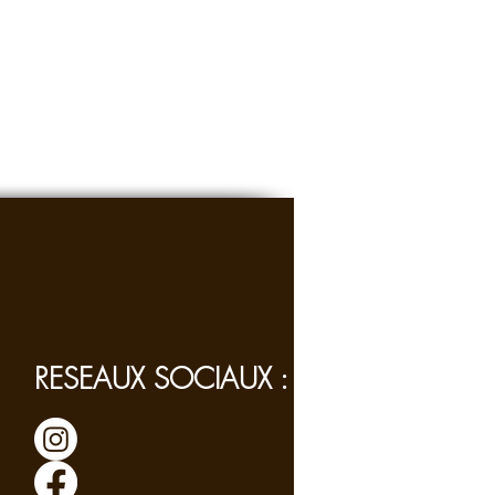
soit composter ou réduit en copeaux. Si
ne pas projeter de produits
sur le
s, fausse neige...) et de
conserver votre
RESEAUX SOCIAUX :