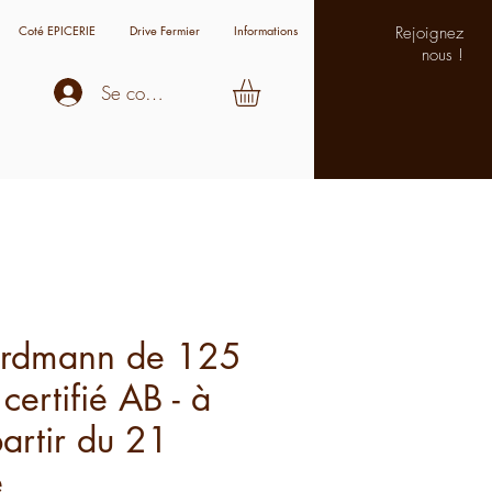
Coté EPICERIE
Drive Fermier
Informations
Rejoignez
nous !
Se connecter
s
ordmann de 125
ertifié AB - à
partir du 21
e