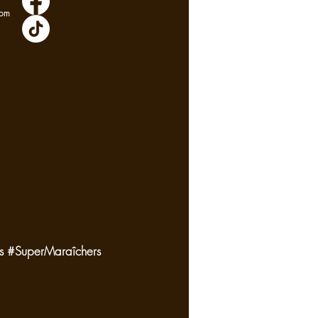
com
les #SuperMaraîchers