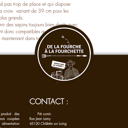
nd pas trop de place et qui dispose
 la croix variant de 39 cm pour les
 plus grands.
ir des sapins toujours bien droits avec
ont donc compatibles avec les supports
 maintenant dans toutes les jardineries.
CONTACT :
produit des
Pré conin
eurs coupées
Rue Jean Lamy
 alimentation
45120 Châlette sur Loing