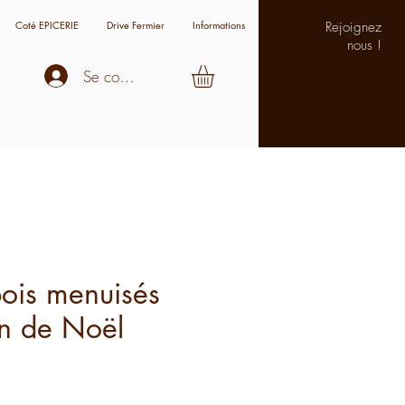
Coté EPICERIE
Drive Fermier
Informations
Rejoignez
nous !
Se connecter
s
ois menuisés
in de Noël