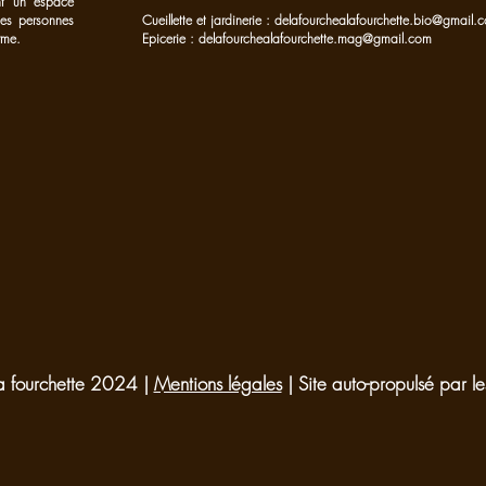
ant un espace
 les personnes
Cueillette et jardinerie :
delafourchealafourchette.bio@gmail.
rme.
Epicerie :
delafourchealafourchette.mag@gmail.com
a fourchette 2024 |
Mentions légales
| Site auto-propulsé par 