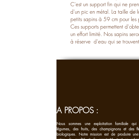
C'est un support fin qui ne pre
d'un pic en métal. La taille de
petits sapins à 59 cm pour les
Ces supports permettent d'obten
un effort limité. N
os sapins ser
à réserve
d'eau
qui se trouvent
A PROPOS :
Nous sommes une exploitation familiale qui 
légumes, des fruits, des champignons et des fl
biologiques. Notre mission est de produire une